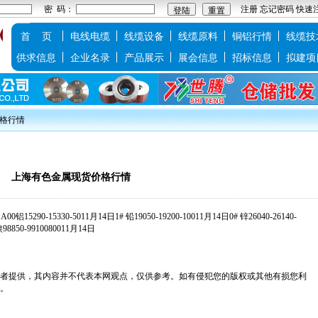
密 码：
注册
忘记密码
快速
首 页
电线电缆
线缆设备
线缆原料
铜铝行情
线缆技
供求信息
企业名录
产品展示
展会信息
招标信息
拟建项
价格行情
上海有色金属现货价格行情
15290-15330-5011月14日1# 铅19050-19200-10011月14日0# 锌26040-26140-
镍98850-9910080011月14日
者提供，其内容并不代表本网观点，仅供参考。如有侵犯您的版权或其他有损您利
。