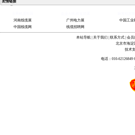
友情链接
Ball
水果机遥控器
企业AI私有化部署
麻将机控
Valve
China
河南线缆展
广州电力展
中国工业
Industrial
Valve
industrial
中国线缆网
线缆招聘网
steel pipe
Steel
Gate Valve
Spiral
本站导航
|
关于我们
|
联系方式
|
会员
bevel
gearbox
spiral
北京市海淀
bevel gear
技术
电话：010-62126849 6