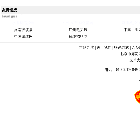
bevel
gearbox
spiral
友情链接
bevel gear
水果机遥控器
企业AI私有化部署
麻将机控
河南线缆展
广州电力展
中国工业
中国线缆网
线缆招聘网
本站导航
|
关于我们
|
联系方式
|
会员
北京市海淀
技术
电话：010-62126849 6