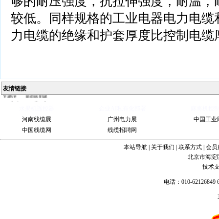
够的耐压强度，抗拉伸强度，耐温，
较低。同样规格的工业电器电力电缆
力电缆的绝缘和护套厚度比控制电缆
Ball
Valve
China
Industrial
友情链接
Valve
industrial
steel pipe
Steel
Gate Valve
Spiral
水果机遥控器
企业AI私有化部署
麻将机控
bevel
河南线缆展
广州电力展
中国工业
gearbox
spiral
bevel gear
中国线缆网
线缆招聘网
本站导航
|
关于我们
|
联系方式
|
会员
北京市海淀
技术
电话：010-62126849 6