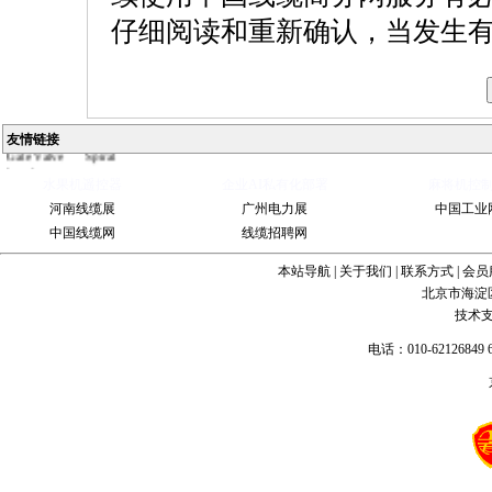
仔细阅读和重新确认，当发生
Ball
Valve
China
Industrial
Valve
industrial
steel pipe
Steel
友情链接
Gate Valve
Spiral
bevel
gearbox
spiral
水果机遥控器
企业AI私有化部署
麻将机控
bevel gear
河南线缆展
广州电力展
中国工业
中国线缆网
线缆招聘网
本站导航
|
关于我们
|
联系方式
|
会员
北京市海淀
技术
电话：010-62126849 6