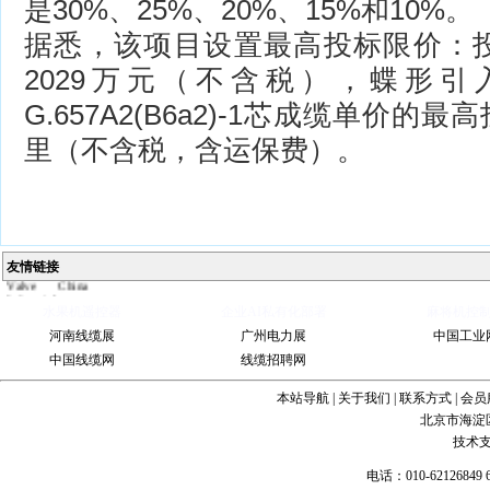
是30%、25%、20%、15%和10%。
据悉，该项目设置最高投标限价：
2029万元（不含税），蝶形引入光
G.657A2(B6a2)-1芯成缆单价的
里（不含税，含运保费）。
Ball
友情链接
Valve
China
Industrial
水果机遥控器
企业AI私有化部署
麻将机控
Valve
industrial
steel pipe
Steel
河南线缆展
广州电力展
中国工业
Gate Valve
Spiral
中国线缆网
线缆招聘网
bevel
gearbox
spiral
bevel gear
本站导航
|
关于我们
|
联系方式
|
会员
北京市海淀
技术
电话：010-62126849 6