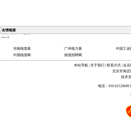
Ball
Valve
China
Industrial
Valve
industrial
steel pipe
Steel
友情链接
Gate Valve
Spiral
bevel
gearbox
spiral
水果机遥控器
企业AI私有化部署
麻将机控
bevel gear
河南线缆展
广州电力展
中国工业
中国线缆网
线缆招聘网
本站导航
|
关于我们
|
联系方式
|
会员
北京市海淀
技术
电话：010-62126849 6