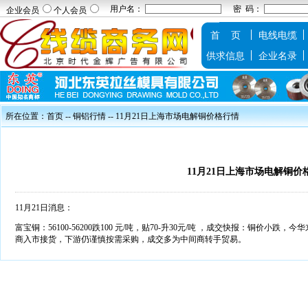
用户名：
密 码：
企业会员
个人会员
首 页
电线电缆
供求信息
企业名录
所在位置：
首页
--
铜铝行情
-- 11月21日上海市场电解铜价格行情
11月21日上海市场电解铜价
11月21日消息：
富宝铜：56100-56200跌100 元/吨，贴70-升30元/吨 ，成交快报：铜价小跌
商入市接货，下游仍谨慎按需采购，成交多为中间商转手贸易。