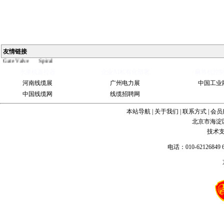
Ball
Valve
China
Industrial
Valve
industrial
友情链接
steel pipe
Steel
Gate Valve
Spiral
bevel
水果机遥控器
企业AI私有化部署
麻将机控
gearbox
spiral
bevel gear
河南线缆展
广州电力展
中国工业
中国线缆网
线缆招聘网
本站导航
|
关于我们
|
联系方式
|
会员
北京市海淀
技术
电话：010-62126849 6