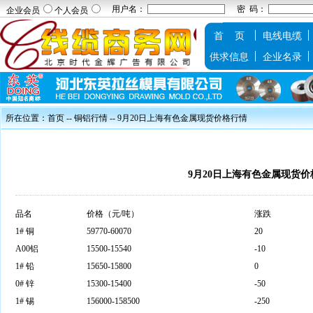
用户名：
密 码：
企业会员
个人会员
首 页
电线电缆
供求信息
企业名录
所在位置：
首页
--
铜铝行情
-- 9月20日上海有色金属现货价格行情
9月20日上海有色金属现货价
品名
价格（元/吨）
涨跌
1#
铜
59770-60070
20
A00
铝
15500-15540
-10
1#
铅
15650-15800
0
0#
锌
15300-15400
-50
1#
锡
156000-158500
-250