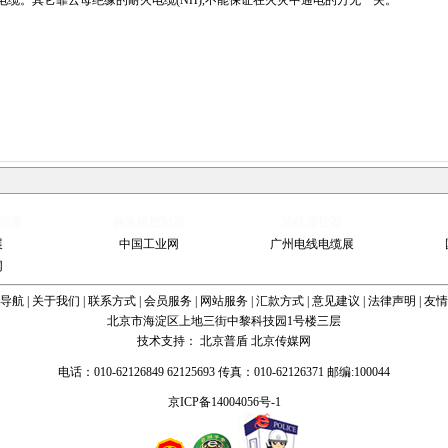
绝缘电缆。其它靠云母绝缘的耐火电缆(NH),不能保证在火灾中通电的万无一失。
部署
麻将机控制器
地磅遥控器
展
中国工业网
广州电线电缆展
网
导航
|
关于我们
|
联系方式
|
会员服务
|
网站服务
|
汇款方式
|
意见建议
|
法律声明
|
友情
北京市海淀区上地三街中黎科技园1号楼三层
技术支持：
北京普盾
北京传媒网
电话：010-62126849 62125693 传真：010-62126371 邮编:100044
京ICP备14004056号-1