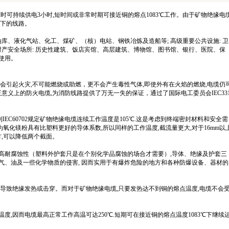
00℃时可持续供电3小时,短时间或非常时期可接近铜的熔点1083℃工作。由于矿物绝缘电
以下的线路。
库、液化气站、化工、煤矿、（核）电站、钢铁冶炼及造船等; 高级重要公共设施: 卫
财产安全场所: 历史性建筑、饭店宾馆、高层建筑、博物馆、图书馆、银行、医院、保
使用。
会引起火灾,不可能燃烧或助燃，更不会产生毒性气体,即使外有在火焰的燃烧,电缆仍
意义上的防火电缆,为消防线路提供了万无一失的保证，通过了国际电工委员会IEC33
EC60702规定矿物绝缘电缆连续工作温度是105℃.这是考虑到终端密封材料和安全需
为氧化镁粉具有比塑料更好的导体系数,所以同样的工作温度,截流量更大,对于16mm以
方,可以降低两个截面。
耐腐蚀性（塑料外护套只是在个别化学品腐蚀的场合才需要）,导体、绝缘及护套三
气、油及一些化学物质的侵害, 因而实用于有爆炸危险的地方和各种防爆设备、器材的
导致绝缘发热或击穿。而对于矿物绝缘电缆,只要发热达不到铜的熔点温度,电缆不会
,因而电缆最高正常工作高温可达250℃.短期可在接近铜的熔点温度1083℃下继续