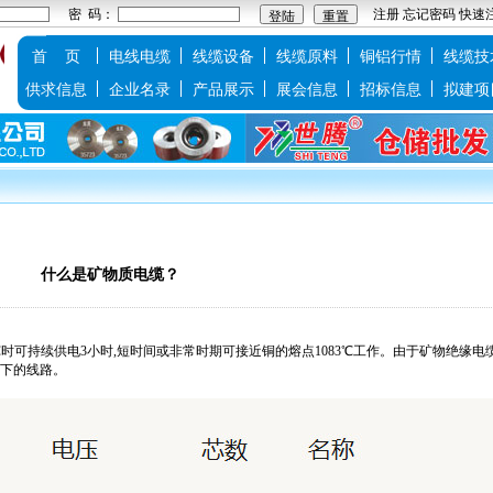
密 码：
注册
忘记密码
快速
首 页
电线电缆
线缆设备
线缆原料
铜铝行情
线缆技
供求信息
企业名录
产品展示
展会信息
招标信息
拟建项
什么是矿物质电缆？
00℃时可持续供电3小时,短时间或非常时期可接近铜的熔点1083℃工作。由于矿物绝缘电
以下的线路。