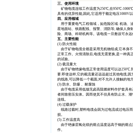
三、使用环境
矿物电缆连续工作温度为250℃,在950℃-10
具有的优异性能,因此,它适用于额定电压1000V
四、应用领域
用于重要电气工程领域，如危险区域: 机场、油
星地面站、铁路配线、报警、消防等; 确保人身
险、商场、科研机构等。该电缆一旦敷设可永远
五、主要性能
(1) 防火性能
由于矿物电缆全都是采用无机物组成,它本身不
正常工作。火情清除后,电缆无需更换,是一种真正
的试验。
(2) 载流量大
由于矿物绝缘电缆正常使用温度可以达250℃.到I
要.即使这样,它的截流量还远远超过其他电缆,因
的线路,可以降低一个截面,对不允许人接触的地
(3) 防水、防爆 、耐腐蚀
由于电缆采用低烟无卤高阻燃材料作护套具有高
者间致密压实体。因而使其不但具有防止水、潮
连线。
(4) 过载保护
线路过载时,塑料电缆会因为过电流或过电压而
损。
(5) 工作温度高
由于绝缘层氧化镁的熔点温度远高于铜的熔点温度
作。