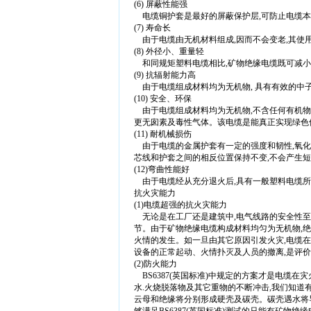
(6) 屏蔽性能强
电缆铜护套是最好的屏蔽保护层,可防止电缆本
(7) 寿命长
由于电缆由无机材料组成,因而不会变老,其使
(8) 外径小、重量轻
和同规矩塑料电缆相比,矿物绝缘电缆既可减小
(9) 抗辐射能力高
由于电缆组成材料均为无机物, 具有有效的中
(10) 安全、环保
由于电缆组成材料均为无机物,不含任何有机物,
更无囱素及毒性气体。该电缆是能真正实现绿色保
(11) 耐机械损伤
由于电缆的金属护套有一定的强度和韧性,氧化
芯线和护套之间的相反位置保持不变,不会产生短
(12)弯曲性能好
由于电缆经从充分退火后,具有一般塑料电缆所无
抗火灾能力
(1)电缆超强的抗火灾能力
无论是在工厂还是建筑中,电气线路的安全性至
节。由于矿物绝缘电缆构成材料均匀为无机物,绝
火情的发生。如一旦由其它原因引发火灾,电缆在
设备的正常起动、火情扑灭及人员的撤离,是评
(2)防火能力
BS6387(英国标准)中规定的方案才是电缆
水.火烧脱落物及其它重物的不断冲击,我们知道
云母和绝缘将分别形成硬壳及碳壳。碳壳遇水将