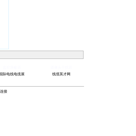
监控屏蔽器
摄像头干扰器
国际电线电缆展
线缆英才网
连接