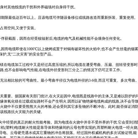
身对其他线缆的干扰和外界磁场对自身得干扰。
用期限最低达百年以上。且该电缆可伴随设备移位或线路改造而重新拆装、重复使用。
占用空间,又便于安装。
子俘获截面，因而在经受核辐射后,电缆的电气及机械性能不会缠身任何变化。
因而电缆即使在1000℃以上烧烤或置于对铜有破坏性的火焰中,也不会产生丝毫的烟雾
护,无“二次灾害”的安全型产品。
镁在电缆加工过程中又是经过高度压缩的,所以电缆在遭受弯曲、压扁、扭转登变形时
路,也不会影响电气性能,在电缆外径变形到三分之二的情况下仍可正常工作。
法相比较的可弯曲性。最小弯曲半径仅为电缆外径的3-6倍,而且可重复、多次弯曲
关重要。据国家有关部门统计,在火灾起因中,电缆既是线路中的主体,又是难以防护的
缘体氧化镁在过载或短路时不会产生明火.因而以矿物绝缘电缆构成的线路,决不会导
火烧中不仅要受熊熊大火的考验,还会受到其它多坠物的不断冲击。此时,能否保证消
价该线路抗火灾能力的关键。
在灾火中经受的真正的耐火性能考验。因为电缆在火烧中并非不受外界的干扰.它会受到消
有机(塑料)电缆耐火性能是靠导体和绝缘间的云母包带实现的,而塑料耐火电缆一经火烧
导电、云母硬壳遇水或其它重物的冲击将脱落。经过国外权威机构的多次试验证明,能