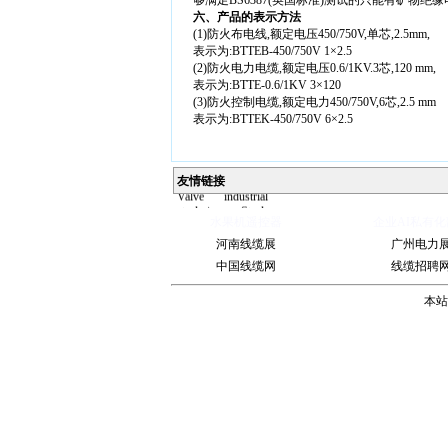
够满足BS6387(英国标准)测试的只能有矿物
六、产品的表示方法
(1)防火布电线,额定电压450/750V,单芯,2.5mm,
表示为:BTTEB-450/750V 1×2.5
(2)防火电力电缆,额定电压0.6/1KV.3芯,120 mm,
表示为:BTTE-0.6/1KV 3×120
(3)防火控制电缆,额定电力450/750V,6芯,2.5 mm
表示为:BTTEK-450/750V 6×2.5
Ball
Valve
China
Industrial
友情链接
Valve
industrial
steel pipe
Steel
Gate Valve
Spiral
水果机遥控器
企业AI私有化
bevel
河南线缆展
广州电力
gearbox
spiral
bevel gear
中国线缆网
线缆招聘
本站