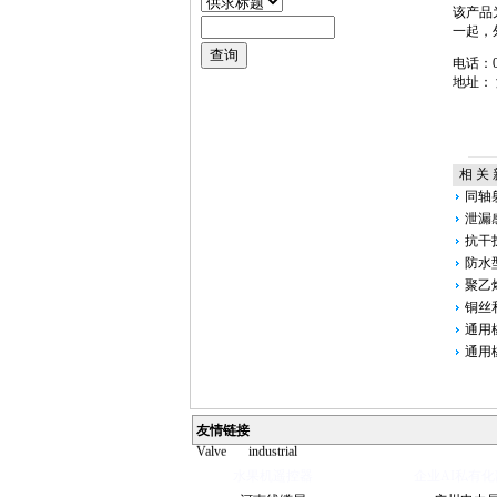
该产品
一起，
电话：05
地址：
相 关 
同轴
泄漏
抗干
防水
聚乙
铜丝
通用
通用
Ball
Valve
China
友情链接
Industrial
Valve
industrial
steel pipe
Steel
水果机遥控器
企业AI私有化
Gate Valve
Spiral