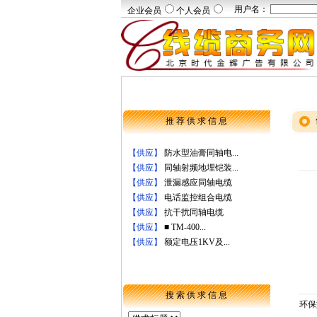
用户名：
企业会员
个人会员
推 荐 供 求 信 息
【供应】
防水型油膏同轴电...
【供应】
同轴射频地埋铠装...
【供应】
泄漏感应同轴电缆
【供应】
电话监控组合电缆
【供应】
抗干扰同轴电缆
【供应】
■ TM-400...
【供应】
额定电压1KV及...
搜 索 供 求 信 息
环保型