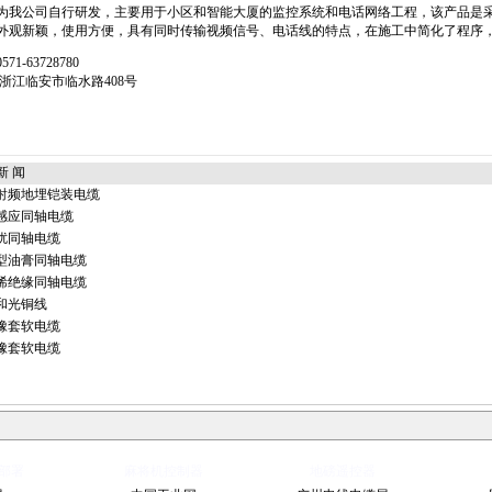
为我公司自行研发，主要用于小区和智能大厦的监控系统和电话网络工程，该产品是
外观新颖，使用方便，具有同时传输视频信号、电话线的特点，在施工中简化了程序
71-63728780
 浙江临安市临水路408号
新 闻
射频地埋铠装电缆
感应同轴电缆
扰同轴电缆
型油膏同轴电缆
烯绝缘同轴电缆
和光铜线
橡套软电缆
橡套软电缆
部署
麻将机控制器
地磅遥控器