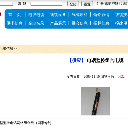
密 码：
注册
忘记密码
快速
首 页
电线电缆
线缆设备
线缆原料
铜铝行情
线缆技
供求信息
企业名录
产品展示
展会信息
招标信息
拟建项
供求信息>>
【供应】
电话监控组合电缆
发布日期：2009-11-10 浏览次数：
5622
监控电话网络组合线（国家专利）