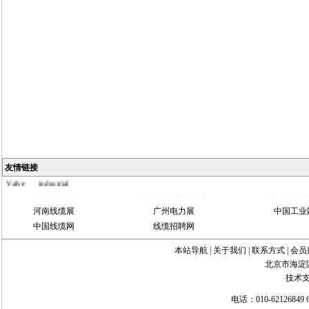
Ball
Valve
China
友情链接
Industrial
Valve
industrial
steel pipe
Steel
水果机遥控器
企业AI私有化部署
麻将机控
Gate Valve
Spiral
河南线缆展
广州电力展
中国工业
bevel
gearbox
spiral
中国线缆网
线缆招聘网
bevel gear
本站导航
|
关于我们
|
联系方式
|
会员
北京市海淀
技术
电话：010-62126849 6