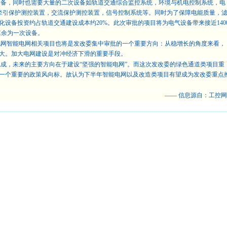
设备，同时也需要大量的二次设备如轨道交通综合监控系统，环境与机电控制系统，电
牵引保护测控装置，交流保护测控装置，信号控制系统等。同时为了保障电能质量，
化设备投资约占轨道交通建设成本约
20%
。此次审批的项目将为电气设备带来接近
140
其余为一次设备。
电网智能电网相关项目也将是发改委集中审批的一个重要方向：从稳增长的角度来看，
大。加大电网建设是对冲经济下滑的重要手段。
完成，未来的主要方向在于建设
“
坚强的智能电网
”
。而这次发改委的绿色通道类项目重
一个重要的政策风向标。故认为下半年智能电网以及改造类项目有望成为发改委重点
——
信息源自：工控网