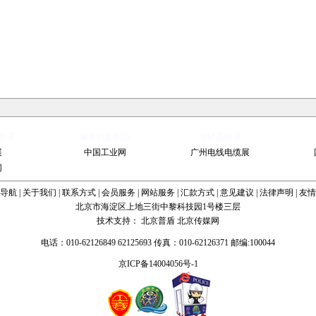
部署
麻将机控制器
地磅遥控器
展
中国工业网
广州电线电缆展
网
导航
|
关于我们
|
联系方式
|
会员服务
|
网站服务
|
汇款方式
|
意见建议
|
法律声明
|
友情
北京市海淀区上地三街中黎科技园1号楼三层
技术支持：
北京普盾
北京传媒网
电话：010-62126849 62125693 传真：010-62126371 邮编:100044
京ICP备14004056号-1