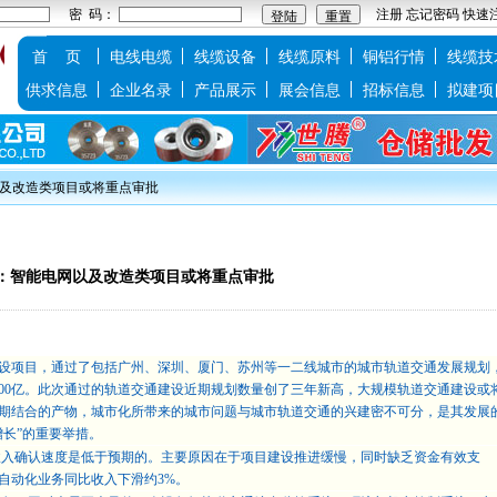
密 码：
注册
忘记密码
快速
首 页
电线电缆
线缆设备
线缆原料
铜铝行情
线缆技
供求信息
企业名录
产品展示
展会信息
招标信息
拟建项
以及改造类项目或将重点审批
：智能电网以及改造类项目或将重点审批
设项目，通过了包括广州、深圳、厦门、苏州等一二线城市的城市轨道交通发展规划
00
亿。此次通过的轨道交通建设近期规划数量创了三年新高，大规模轨道交通建设或
期结合的产物，城市化所带来的城市问题与城市轨道交通的兴建密不可分，是其发展
增长
”
的重要举措。
收入确认速度是低于预期的。主要原因在于项目建设推进缓慢，同时缺乏资金有效支
自动化业务同比收入下滑约
3%
。