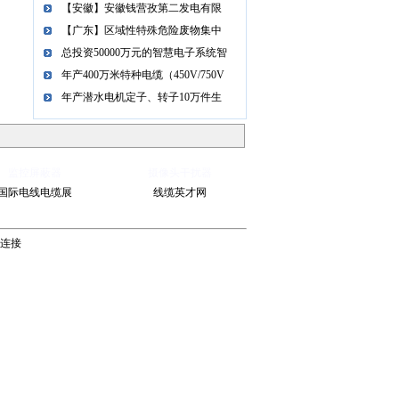
【安徽】安徽钱营孜第二发电有限
【广东】区域性特殊危险废物集中
总投资50000万元的智慧电子系统智
年产400万米特种电缆（450V/750V
年产潜水电机定子、转子10万件生
监控屏蔽器
摄像头干扰器
国际电线电缆展
线缆英才网
连接