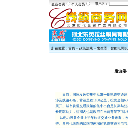
用户名：
企业会员
个人会员
所在位置：
首页
--
政策法规
-- 发改委：智能电网
发改委
日前，国家发改委集中批准一批轨道交通建
涉及线路
43
条，营运里程
1100
公里，投资金额
68
展开。城市轨道交通政策的集中出台是长期与短
长期驱动力，短期内也是政府在当前背景下
“
稳
从电力设备企业上半年轨道交通业务来看，
持。具有代表性的如国电南瑞的轨道交通和电气