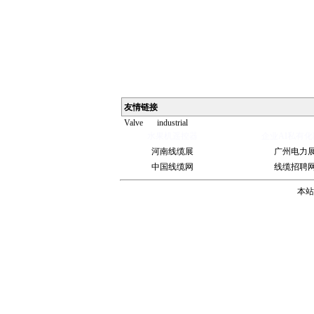
Ball
Valve
China
友情链接
Industrial
Valve
industrial
steel pipe
Steel
水果机遥控器
企业AI私有化
Gate Valve
Spiral
河南线缆展
广州电力
bevel
gearbox
spiral
中国线缆网
线缆招聘
bevel gear
本站