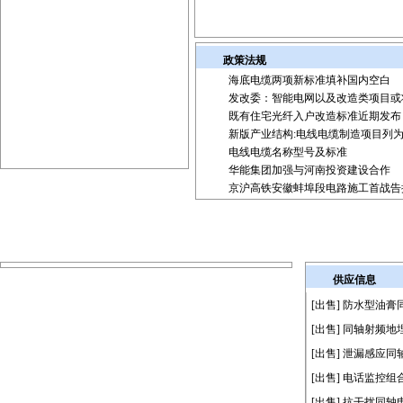
政策法规
海底电缆两项新标准填补国内空白
发改委：智能电网以及改造类项目或
既有住宅光纤入户改造标准近期发布
新版产业结构:电线电缆制造项目列
电线电缆名称型号及标准
华能集团加强与河南投资建设合作
京沪高铁安徽蚌埠段电路施工首战告
供应信息
[出售]
防水型油膏
[出售]
同轴射频地
[出售]
泄漏感应同
[出售]
电话监控组
[出售]
抗干扰同轴