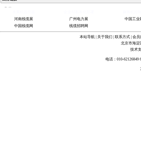
Ball
Valve
China
水果机遥控器
企业AI私有化部署
麻将机控
Industrial
河南线缆展
广州电力展
中国工业
Valve
industrial
中国线缆网
线缆招聘网
steel pipe
Steel
Gate Valve
Spiral
bevel
本站导航
|
关于我们
|
联系方式
|
会员
gearbox
spiral
北京市海淀
bevel gear
技术
电话：010-62126849 6