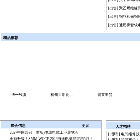
[出售]
聚乙烯绝缘
[出售]
铜丝和光铜
[出售]
通用橡套软
精品推荐
博一线缆
杭州世朋化…
普莱斯曼
展会信息
更多
人才招聘
2027中国西部（重庆)电线电缆工业展览会
[ 招聘 ]
电气维修技
全新升级！SMM WCCE 2026电线电缆展定档5月！