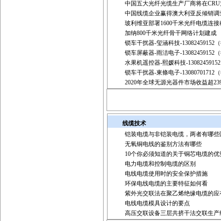
中国五大光纤光缆生产厂商将在CR
中国线缆企业赢得澳大利亚反倾销调
玻利维亚部署1600千米光纤电缆连接
加纳800千米光纤骨干网络计划建成
锁车干扰器-玺涵科技-1308245915
锁车屏蔽器-雨洁电子-1308245915
水果机遥控器-熙媛科技-130824591
锁车干扰器-東條电子-1308070171
2020年全球无源光器件市场收益超23
线缆技术
铠装电缆与非铠装电缆，两者有哪些
无氧铜电线的鉴别方法有哪些
10个你必须知道的关于铜芯电缆的优
电力电缆和控制电缆的区别
电线电缆使用时的安全保护措施
环保电线电缆的主要特征如何看
紫外光交联法在聚乙烯绝缘电缆的应
电线电缆模具设计的要点
高压交联设备三层共挤干法交联生产